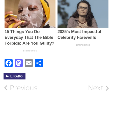
Facebook
Mastodon
Email
Поділитися
ЦІКАВО
Post
Previous
Next
navigation