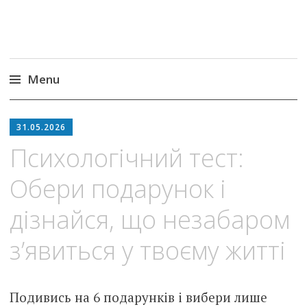
Menu
Skip
to
31.05.2026
content
Психологічний тест:
Обери подарунок і
дізнайся, що незабаром
з’явиться у твоєму житті
Подивись на 6 подарунків і вибери лише