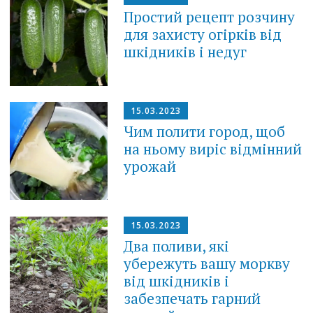
Простий рецепт розчину
для захисту огірків від
шкідників і недуг
15.03.2023
Чим полити город, щоб
на ньому виріс відмінний
урожай
15.03.2023
Два поливи, які
убережуть вашу моркву
від шкідників і
забезпечать гарний