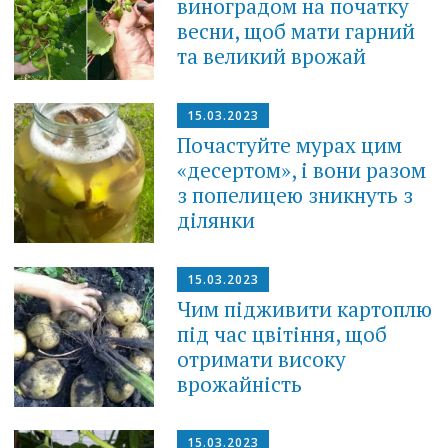
виноградом на початку
весни, щоб мати гарний
та великий врожай
15.03.2023
Почастуйте мурах цим
«десертом», і вони разом
з попелицею зникнуть з
ділянки
15.03.2023
Чим підживити картоплю
під час цвітіння, щоб
отримати високу
врожайність
15.03.2023