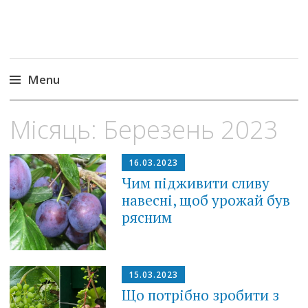
Menu
Skip
Місяць:
Березень 2023
to
content
16.03.2023
Чим підживити сливу
навесні, щоб урожай був
рясним
15.03.2023
Що потрібно зробити з