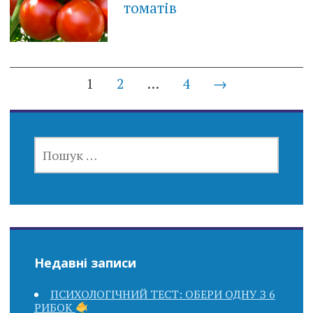
томатів
Posts
1
2
…
4
→
navigation
ПОШУК:
Недавні записи
ПСИХОЛОГІЧНИЙ ТЕСТ: ОБЕРИ ОДНУ З 6
РИБОК