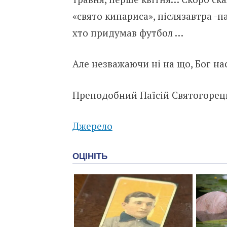
«свято кипариса», післязавтра -
хто придумав футбол …
Але незважаючи ні на що, Бог на
Преподобний Паїсій Святогорец
Джерело