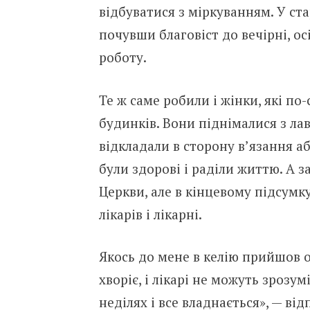
відбуватися з міркуванням. У ста
почувши благовіст до вечірні, о
роботу.
Те ж саме робили і жінки, які по-
будинків. Вони піднімалися з ла
відкладали в сторону в’язання аб
були здорові і раділи життю. А з
Церкви, але в кінцевому підсумк
лікарів і лікарні.
Якось до мене в келію прийшов о
хворіє, і лікарі не можуть зроз
неділях і все владнається», — відп