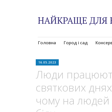
НАЙКРАЩЕ ДЛЯ 
Skip
Головна
Город і сад
Консер
to
content
16.05.2023
Люди працюють
святкових днях
чому на людей 