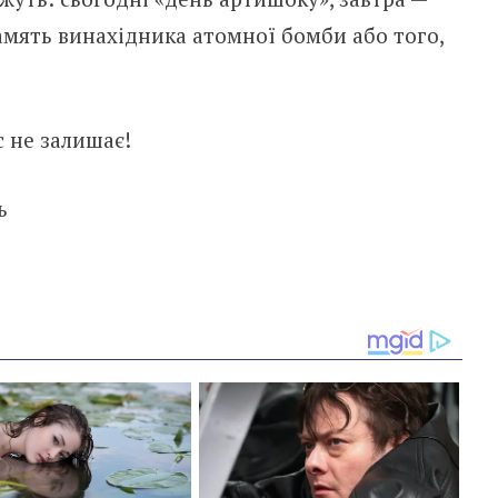
память винахідника атомної бомби або того,
с не залишає!
ь