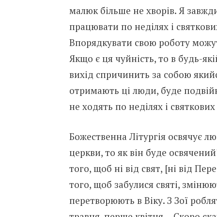
малюк більше не хворів. Я зав
працювати по неділях і святкови
Впорядкувати свою роботу можуть
Якщо є ця чуйність, то в будь-які
вихід спричинить за собою якийс
отримають ці люди, буде подвійн
не ходять по неділях і святкових
Божественна Літургія освячує л
церкви, то як він буде освячени
того, щоб ні від свят, [ні від Пе
того, щоб забулися святі, змінюю
перетворюють в Віку. З Зої робл
травня, перше квітня… Скоро ска