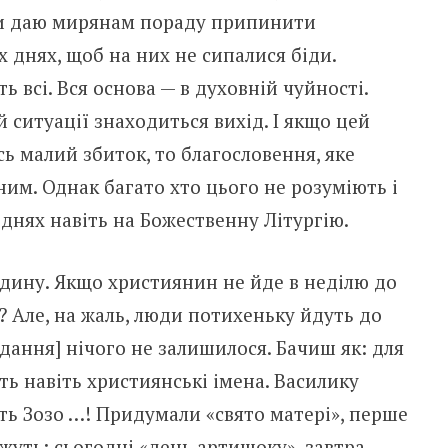
жди даю мирянам пораду припинити
х днях, щоб на них не сипалися біди.
 всі. Вся основа — в духовній чуйності.
й ситуації знаходиться вихід. І якщо цей
ь малий збиток, то благословення, яке
им. Однак багато хто цього не розуміють і
 днях навіть на Божественну Літургію.
юдину. Якщо християнин не йде в неділю до
й? Але, на жаль, люди потихеньку йдуть до
редання] нічого не залишилося. Бачиш як: для
ть навіть християнські імена. Василику
ять Зозо …! Придумали «свято матері», перше
жуть: сьогодні «день артишоку», завтра —