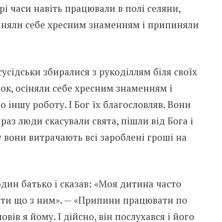
рі часи навіть працювали в полі селяни,
сіняли себе хресним знаменням і припиняли
сусідськи збиралися з рукоділлям біля своїх
вок, осіняли себе хресним знаменням і
о іншу роботу. І Бог їх благословляв. Вони
араз люди скасували свята, пішли від Бога і
у вони витрачають всі зароблені гроші на
дин батько і сказав: «Моя дитина часто
уміти що з ним». — «Припини працювати по
овів я йому. І дійсно, він послухався і його