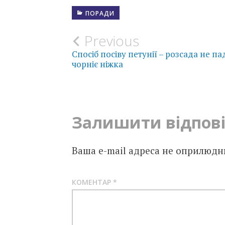
ПОРАДИ
Post
Previous
Спосіб посіву петунії – розсада не пад
navigation
чорніє ніжка
Залишити відпов
Ваша e-mail адреса не оприлюдн
КОМЕНТАР
*