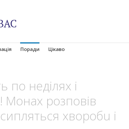
ВАС
вація
Поради
Цікаво
 по неділях і
! Монах розповів
сипляться хворобu і