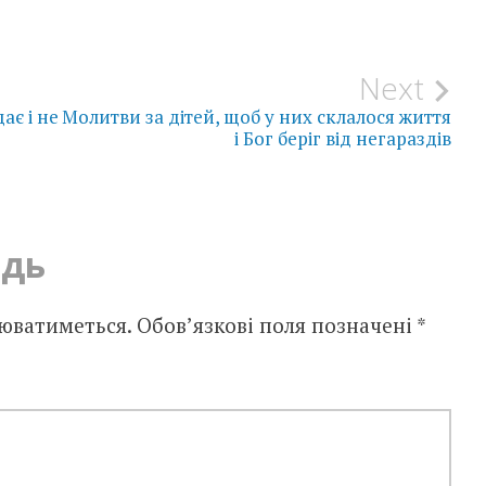
Next
ає і не
Молитви за дітей, щоб у них склалося життя
і Бог беріг від негараздів
ідь
юватиметься.
Обов’язкові поля позначені
*