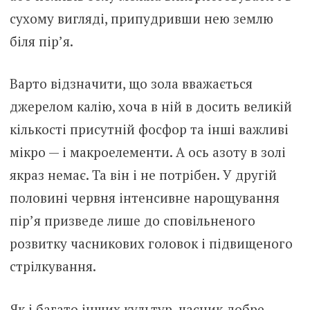
сухому вигляді, припудривши нею землю
біля пір’я.
Варто відзначити, що зола вважається
джерелом калію, хоча в ній в досить великій
кількості присутній фосфор та інші важливі
мікро — і макроелементи. А ось азоту в золі
якраз немає. Та він і не потрібен. У другій
половині червня інтенсивне нарощування
пір’я призведе лише до сповільненого
розвитку часникових головок і підвищеного
стрілкування.
Як і багато інших культур, часник добре