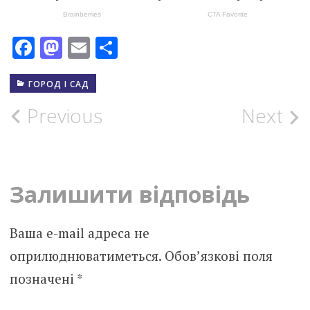
Facebook
Mastodon
Email
Поділитися
ГОРОД І САД
Post
Previous
Next
navigation
Залишити відповідь
Ваша e-mail адреса не
оприлюднюватиметься.
Обов’язкові поля
позначені
*