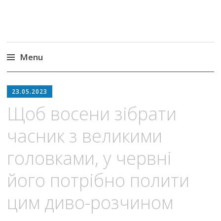
Menu
Skip
to
23.05.2023
content
Щоб восени зібрати
часник з великими
головками, у червні
його потрібно полити
цим диво-розчином