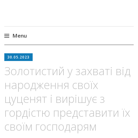
Menu
Skip
to
30.05.2023
content
Золотистий у захваті від
народження своїх
цуценят і вирішує з
гордістю представити їх
своїм господарям