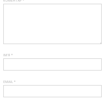
КОМЕНТАР
*
ІМ'Я
*
EMAIL
*