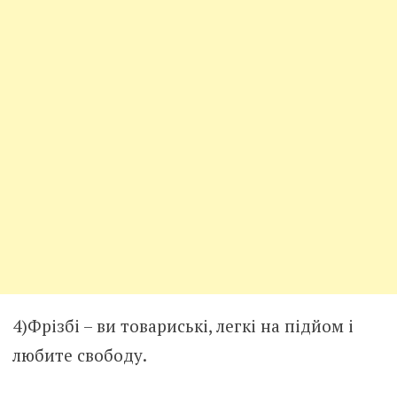
4)Фрізбі – ви товариські, легкі на підйом і
любите свободу.