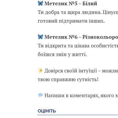
Метелик №5 – Білий
Ти добра та щира людина. Цінуєш
готовий підтримати інших.
Метелик №6 – Різнокольор
Ти відкрита та цікава особистіс
боїшся змін у житті.
Довірся своїй інтуїції – можл
твою справжню сутність!
Напиши в коментарях, якого м