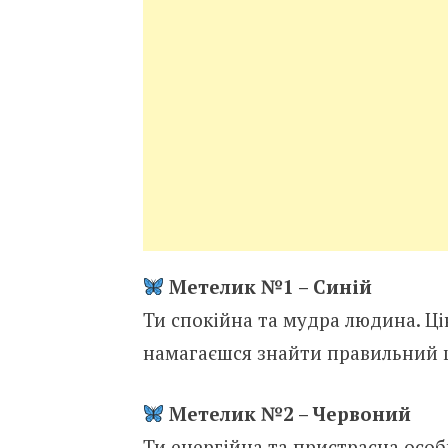
Метелик №1 – Синій
Ти спокійна та мудра людина. Ці
намагаєшся знайти правильний 
Метелик №2 – Червоний
Ти енергійна та пристрасна особи