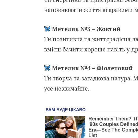
наповнювати життя яскравими 
Метелик №3 – Жовтий
Ти позитивна та життєрадісна л
вмієш бачити хороше навіть у др
Метелик №4 – Фіолетовий
Ти творча та загадкова натура. 
усе незвичайне.