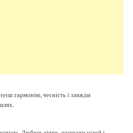
нуєш гармонію, чесність і завжди
шлях.
стість. Любиш діяти, досягати цілей і