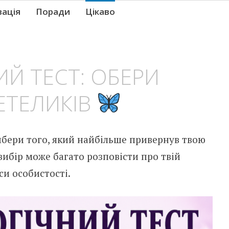
вація
Поради
Цікаво
Й ТЕСТ: ОБЕРИ
ЕТЕЛИКІВ
ибери того, який найбільше привернув твою
вибір може багато розповісти про твій
си особистості.