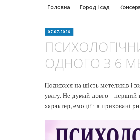
Skip
Головна
Город і сад
Консер
to
content
07.07.2026
ПСИХОЛОГІЧНИ
ОДНОГО З 6 М
Подивися на шість метеликів і в
увагу. Не думай довго – перший 
характер, емоції та приховані ри