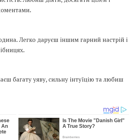
моментами.
юдина. Легко даруєш іншим гарний настрій і
ібницях.
Маєш багату уяву, сильну інтуїцію та любиш