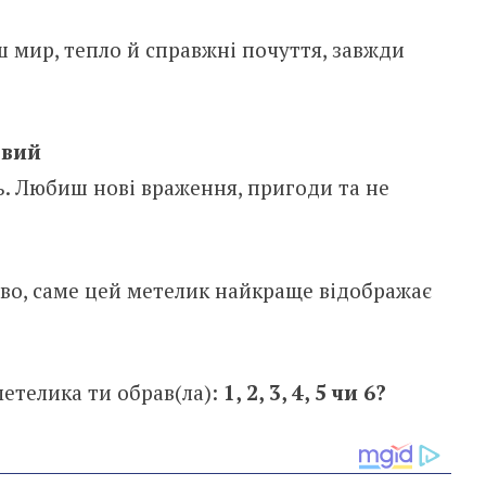
 мир, тепло й справжні почуття, завжди
овий
ть. Любиш нові враження, пригоди та не
иво, саме цей метелик найкраще відображає
етелика ти обрав(ла):
1, 2, 3, 4, 5 чи 6?