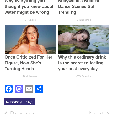
Facebook
Mastodon
Email
Поділитися
ГОРОД І САД
Previous
Next