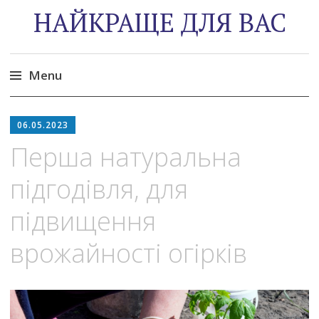
НАЙКРАЩЕ ДЛЯ ВАС
Menu
Skip
to
06.05.2023
content
Перша натуральна
підгодівля, для
підвищення
врожайності огірків