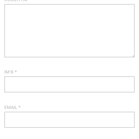
ІМ'Я
*
EMAIL
*