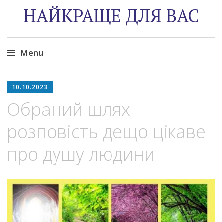
НАЙКРАЩЕ ДЛЯ ВАС
Menu
Skip
to
10.10.2023
content
Обраний шлях
розповість дещо цікаве
про душу людини