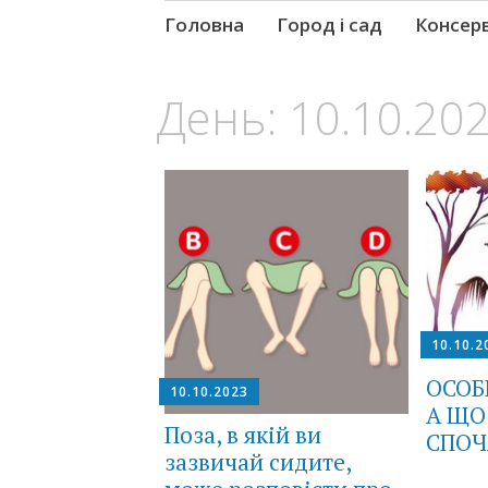
Skip
Головна
Город і сад
Консер
to
content
День:
10.10.20
10.10.2
ОСОБ
10.10.2023
А ЩО
Поза, в якій ви
СПОЧ
зазвичай сидите,