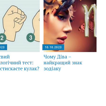
023
10.10.2023
євий
Чому Діва –
логічний тест:
найкращий знак
 стискаєте кулак?
зодіаку