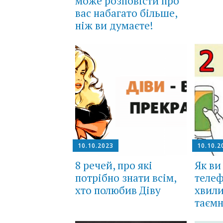
може розповісти про
вас набагато більше,
ніж ви думаєте!
10.10.2023
10.10.2
8 речей, про які
Як ви
потрібно знати всім,
телеф
хто полюбив Діву
хвили
таємн