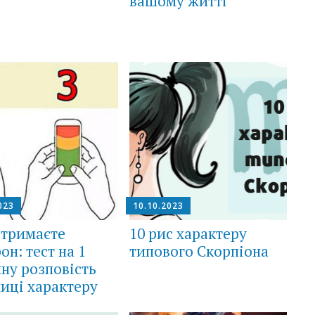
вашому житті
023
10.10.2023
 тримаєте
10 рис характеру
он: тест на 1
типового Скорпіона
ну розповість
иці характеру