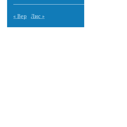
« Вер
Лис »