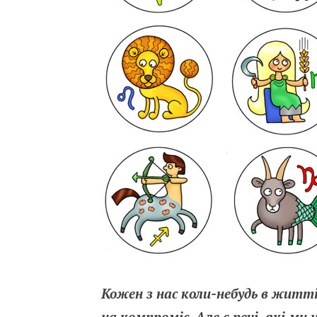
Кожен з нас коли-небудь в житті
на компроміс. Але є речі, які ми н