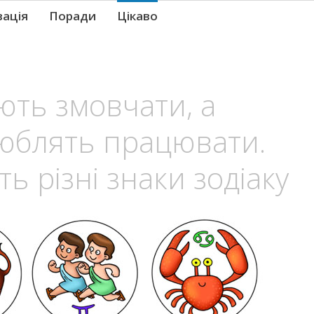
вація
Поради
Цікаво
іють змовчати, а
юблять працювати.
ь різні знаки зодіаку