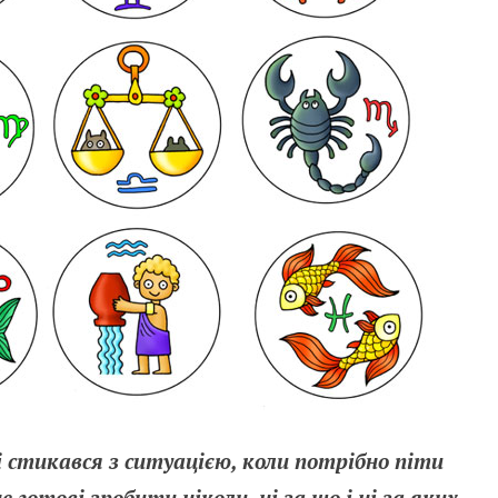
 стикався з ситуацією, коли потрібно піти
е готові зробити ніколи, ні за що і ні за яких