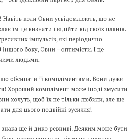
ть! Навіть коли Овни усвідомлюють, що не
ляє їм це визнати і відійти від своїх планів.
гресивних імпульсів, які періодично
 іншого боку, Овни – оптимісти. І це
мними людьми.
що обсипати її компліментами. Вони дуже
ся! Хороший комплімент може іноді змусити
Овни хочуть, щоб їх не тільки любили, але ще
ати для цього подвійні зусилля!
 знака ще й дико ревниві. Деяким може бути
 будь-якому випадку, ніхто не повинен