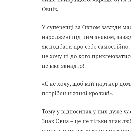
Овнів.
У суперечці за Овном завжди має
народжені під цим знаком, завжд
як подбати про себе самостійно.
не хочу ні до кого приклеюватися
це вже занадто!
«Я не хочу, щоб мій партнер дом
потрібен ніжний кролик!».
Тому у відносинах у них дуже ча
Знак Овна – це не тільки знак люб
чинить опір натиску інших жінок