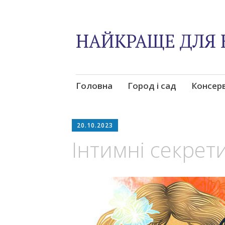
НАЙКРАЩЕ ДЛЯ 
Skip
Головна
Город і сад
Консер
to
content
20.10.2023
Інтимні секрети