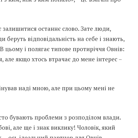
 залишитися останнє слово. Зате люди,
и беруть відповідальність на себе і знають,
 В цьому і полягає типове протиріччя Овнів:
, але якщо хтось втрачає до мене інтерес –
інував наді мною, але при цьому мені не
сто бувають проблеми з розподілом влади.
ові, але ще і знак виклику! Чоловік, який
, – ось ідеальний партнер для Овнів.