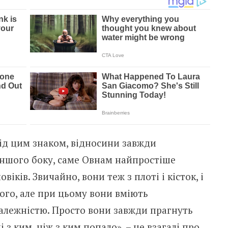
під цим знаком, відносини завжди
 іншого боку, саме Овнам найпростіше
іків. Звичайно, вони теж з плоті і кісток, і
ого, але при цьому вони вміють
алежністю. Просто вони завжди прагнуть
з ким, ніж з ким попало», – це взагалі про