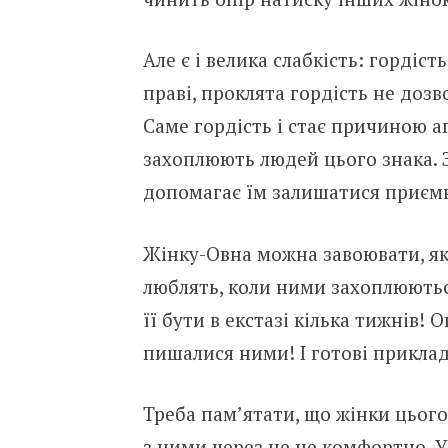
Але є і велика слабкість: гордіс
праві, проклята гордість не дозво
Саме гордість і стає причиною а
захоплюють людей цього знака. З
допомагає їм залишатися приє
Жінку-Овна можна завоювати, як
люблять, коли ними захоплюють
її бути в екстазі кілька тижнів! 
пишалися ними! І готові приклад
Треба пам’ятати, що жінки цього
з ними через це не комфортно. У