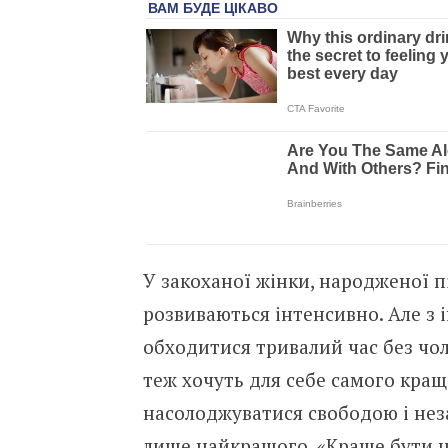
У закоханої жінки, народженої 
розвиваються інтенсивно. Але з
обходитися тривалий час без чолов
теж хочуть для себе самого кращ
насолоджуватися свободою і нез
лише найкращого. «Краще бути ні 