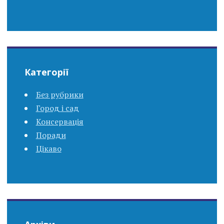
Категорії
Без рубрики
Город і сад
Консервація
Поради
Цікаво