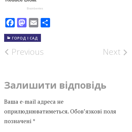
Facebook
Mastodon
Email
Поділитися
ГОРОД І САД
Post
Previous
Next
navigation
Залишити відповідь
Ваша e-mail адреса не
оприлюднюватиметься.
Обов’язкові поля
позначені
*