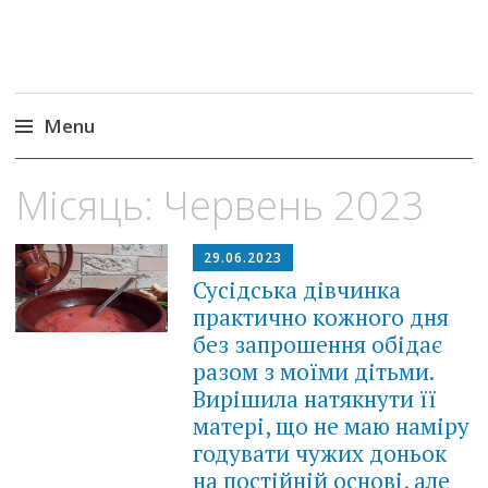
Menu
Skip
Місяць:
Червень 2023
to
content
29.06.2023
Сусідська дівчинка
практично кожного дня
без запрошення обідає
разом з моїми дітьми.
Вирішила натякнути її
матері, що не маю наміру
годувати чужих доньок
на постійній основі, але