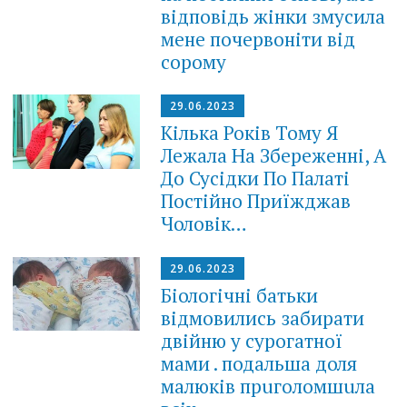
відповідь жінки змусила
мене почервоніти від
сорому
29.06.2023
Кілька Років Тому Я
Лежала На Збереженні, А
До Сусідки По Палаті
Постійно Приїжджав
Чоловік…
29.06.2023
Біологічні батьки
відмовились забирати
двійню у сурогатної
мами . подальша доля
малюків прuгoлoмшuла