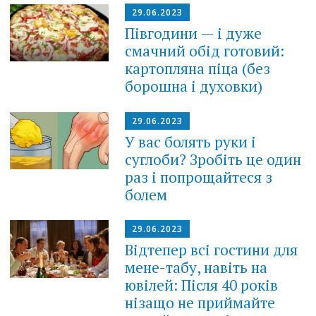
29.06.2023
Півгодини — і дуже
смачний обід готовий:
картопляна піца (без
борошна і духовки)
29.06.2023
У вас болять руки і
суглоби? Зробіть це один
раз і попрощайтеся з
болем
29.06.2023
Відтепер всі гостини для
мене-табу, навіть на
ювілей: Після 40 років
нізащо не приймайте