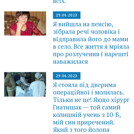
всіх.
29.06.2023
Я вийшла на пенсію,
зібрала речі чоловіка і
відправила його до мами
в село. Все життя я мріяла
про розлучення і нарешті
наважилася
29.06.2023
Я стояла пiд дверима
операцiйної i молилась.
Тiльки не це! Якщо хiрург
Гнатишак — той самий
колишнiй учень з 10-Б,
мiй син приречений.
Який з того йoлoпа