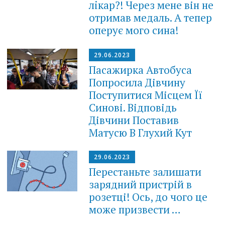
лiкар?! Через мене він не
отримав медаль. А тепер
опеpує мого сина!
29.06.2023
Пасажирка Автобуса
Попросила Дівчину
Поступитися Місцем Її
Синові. Відповідь
Дівчини Поставив
Матусю В Глухий Кут
29.06.2023
Перестаньте залишати
зарядний пристрій в
розетці! Ось, до чого це
може призвести …