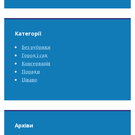
Категорії
Без рубрики
Город і сад
Консервація
Поради
Цікаво
Архіви