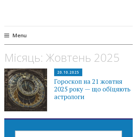
Menu
Skip
Місяць:
Жовтень 2025
to
content
20.10.2025
Гороскоп на 21 жовтня
2025 року — що обіцяють
астрологи
ПОШУК: