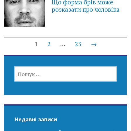
Що форма брів може
розказати про чоловіка
Posts
1
2
…
23
→
navigation
ПОШУК:
Недавні записи