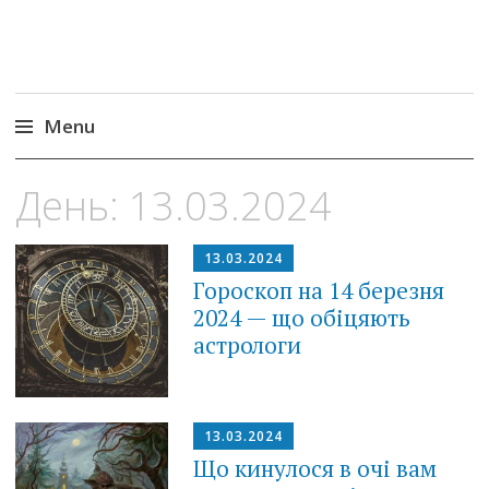
Menu
Skip
День:
13.03.2024
to
content
13.03.2024
Гороскоп на 14 березня
2024 — що обіцяють
астрологи
13.03.2024
Що кинулося в очі вам