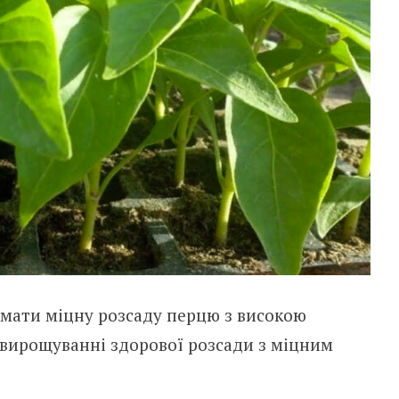
мати міцну розсаду перцю з високою
 вирощуванні здорової розсади з міцним