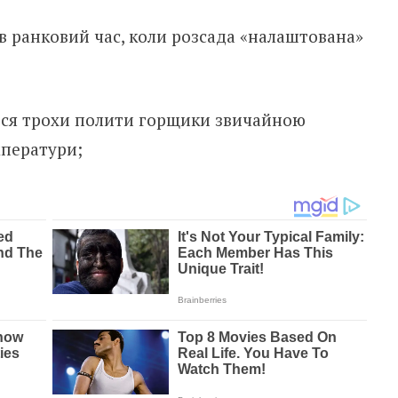
 ранковий час, коли розсада «налаштована»
ся трохи полити горщики звичайною
мператури;