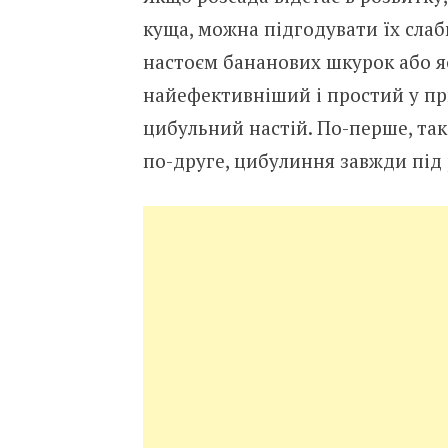
куща, можна підгодувати їх слаб
настоєм бананових шкурок або 
найефективніший і простий у пр
цибульний настій. По-перше, так
по-друге, цибулиння завжди під