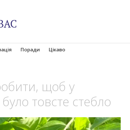
ВАС
вація
Поради
Цікаво
обити, щоб у
було товсте стебло