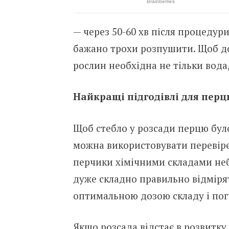
— через 50-60 хв після процеду
бажано трохи розпушити. Щоб до
рослин необхідна не тільки вода, 
Найкращі підгодівлі для пер
Щоб стебло у розсади перцю було
можна використовувати перевіре
перчики хімічними складами неб
дуже складно правильно відміря
оптимальною дозою складу і пог
Якщо розсада відстає в розвитку,