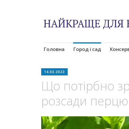
НАЙКРАЩЕ ДЛЯ 
Skip
Головна
Город і сад
Консер
to
content
14.03.2023
Що потірбно зр
розсади перцю 