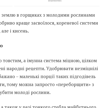
ри землю в горщиках з молодими рослинами
бриво краще засвоїлося, кореневої системи
але і кисень.
цю
 товстим, а імунна система міцною, цілком
ні народні рецепти. Удобрювати незміцнілі
ажано – маленькі порції таких підгодівель
ти, тому можна запросто «переборщити» з
убити молоді рослини.
 а також у разі тонкого стебла майбутнього