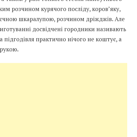
ким розчином курячого посліду, коров’яку,
яєчною шкаралупою, розчином дріжджів. Але
иготуванні досвідчені городники називають
а підгодівля практично нічого не коштує, а
 рукою.