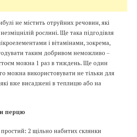
ибулі не містить отруйних речовин, які
езміцнілій рослині. Ще така підгодівля
ікроелементами і вітамінами, зокрема,
егодувати таким добривом неможливо –
тоєм можна 1 раз в тиждень. Ще один
го можна використовувати не тільки для
, які вже висаджені в теплицю або на
ди перцю
простий: 2 щільно набитих склянки