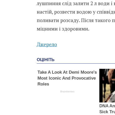
лушпиння слід залити 2 л води і
настій, розвести водою у співвід
поливати розсаду. Після такого
міцними і здоровими.
Джерело