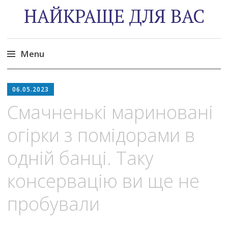
НАЙКРАЩЕ ДЛЯ ВАС
Menu
Skip
to
06.05.2023
content
Смачненькі мариновані
огірки з помідорами в
одній банці. Таку
консервацію ви ще не
пробували