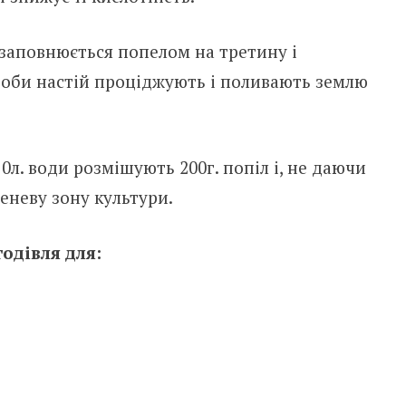
 заповнюється попелом на третину і
 доби настій проціджують і поливають землю
0л. води розмішують 200г. попіл і, не даючи
еневу зону культури.
одівля для: