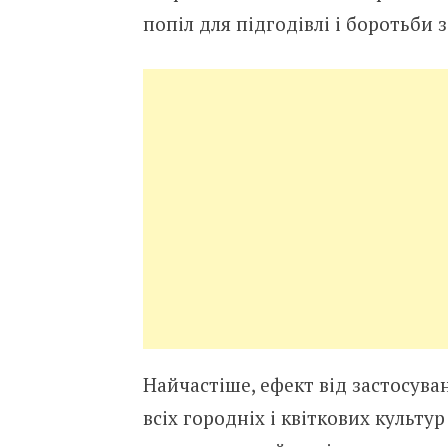
попіл для підгодівлі і боротьби
Найчастіше, ефект від застосува
всіх городніх і квіткових культу