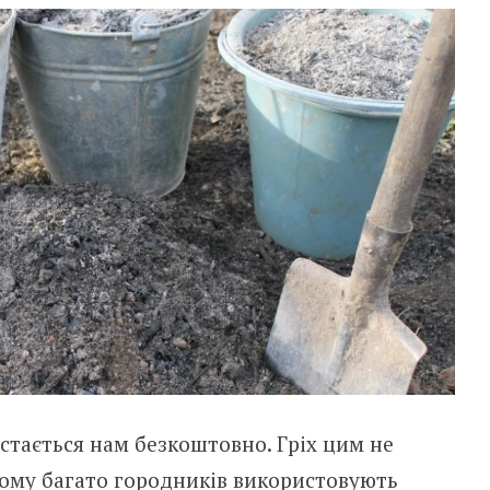
істається нам безкоштовно. Гріх цим не
 Тому багато городників використовують