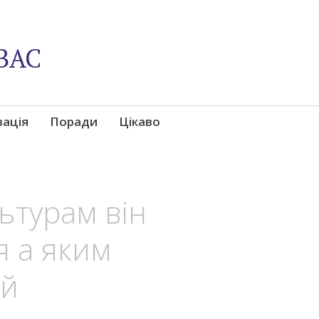
ВАС
вація
Поради
Цікаво
льтурам він
я а яким
ий