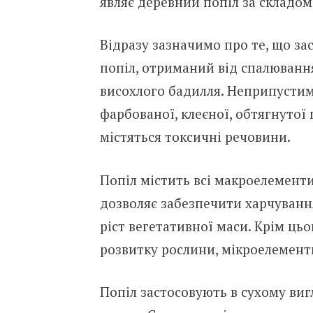
являє деревний попіл за складом 
Відразу зазначимо про те, що за
попіл, отриманий від спалювання
висохлого бадилля. Неприпустим
фарбованої, клеєної, обтягнутої
містяться токсичні речовини.
Попіл містить всі макроелементи
дозволяє забезпечити харчуванн
ріст вегетативної маси. Крім цьо
розвитку рослини, мікроелемент
Попіл застосовують в сухому вигл