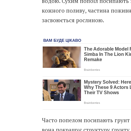
водою. Сухим попоіл посипають 
кожного поливу, частина поживн
засвоюється рослиною.
Часто попелом посипають грунт 
вона покращує структуру ґрунту і