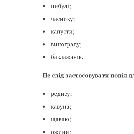
цибулі;
часнику;
капусти;
винограду;
баклажанів.
Не слід застосовувати попіл д
редису;
кавуна;
щавлю;
ожини;