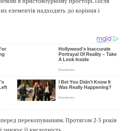
землю в пристовбурному просторі. Після
их елементів надходить до коріння і
перед перекопуванням. Протягом 2-3 років
 знижує її кислотність.