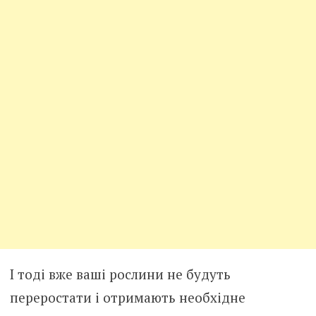
І тоді вже ваші рослини не будуть
переростати і отримають необхідне