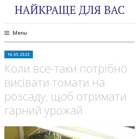
НАЙКРАЩЕ ДЛЯ ВАС
Menu
Skip
to
16.05.2023
content
Коли все-таки потрібно
висівати томати на
розсаду, щоб отримати
гарний урожай