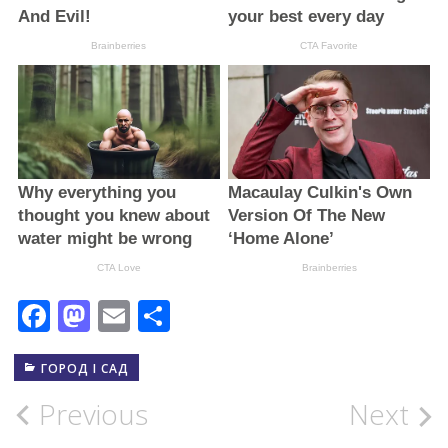
Facebook
Mastodon
Email
Поділитися
ГОРОД І САД
Post
Previous
Next