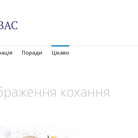
ВАС
вація
Поради
Цікаво
ображення кохання