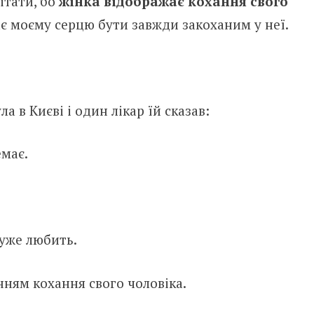
ітати, бо
жінка відображає кохання свого
ає моєму серцю бути завжди закоханим у неї.
ла в Києві і один лікар їй сказав:
емає.
дуже любить.
нням кохання свого чоловіка.