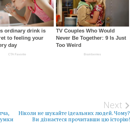
ся
Next
тча,
Ніколи не шукайте ідеальних людей. Чому?
 думки
Ви дізнаєтеся прочитавши цю історію!