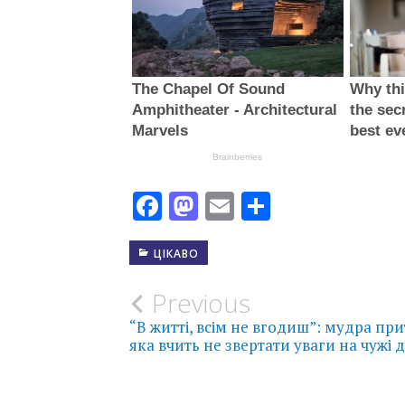
Facebook
Mastodon
Email
Поділити
ЦІКАВО
Post
Previous
“В житті, всім не вгодиш”: мудра при
navigation
яка вчить не звертати уваги на чужі