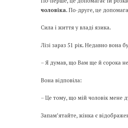
По-перше, це допомагає їй розкв
чоловіка
. По-друге, це допомаг
Сила і життя у владі язика.
Лізі зараз 51 рік. Недавно вона бу
– Я думав, що Вам ще й сорока н
Вона відповіла:
– Це тому, що мій чоловік мене 
Запам’ятайте, жінка є відображе