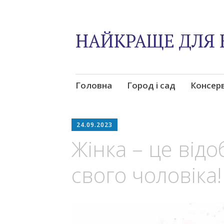
НАЙКРАЩЕ ДЛЯ 
Skip
Головна
Город і сад
Консер
to
content
24.09.2023
Жінка – це від
свого чоловіка!