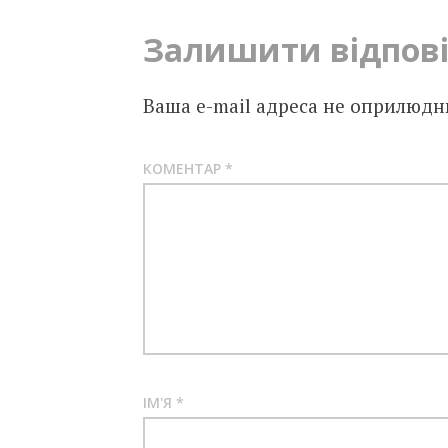
Залишити відпов
Ваша e-mail адреса не оприлюдн
КОМЕНТАР
*
ІМ'Я
*