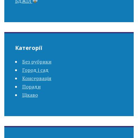
БДЖІЛ
Категорії
Без рубрики
Город і сад
Консервація
Поради
Цікаво