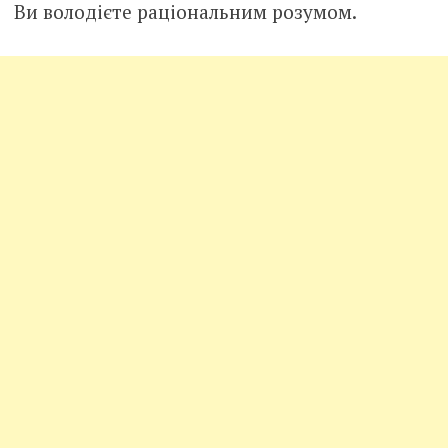
Ви володієте раціональним розумом.