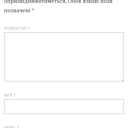
оприлюднюватиметься.
Обов’язкові поля
позначені
*
КОМЕНТАР
*
ІМ'Я
*
EMAIL
*