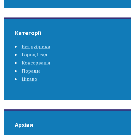
Категорії
Без рубрики
Город і сад
Консервація
Поради
Цікаво
Архіви