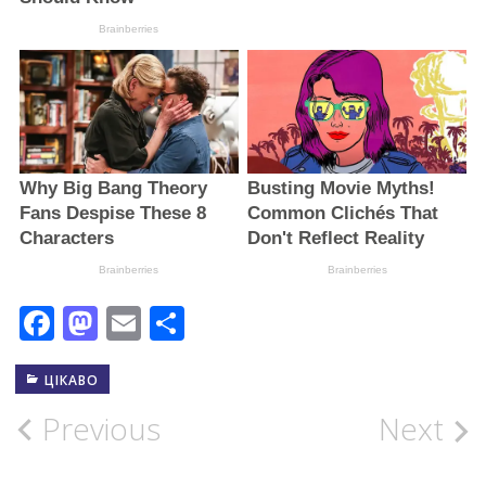
Facebook
Mastodon
Email
Поділитися
ЦІКАВО
Post
Previous
Next
navigation