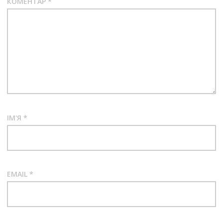
КОМЕНТАР
*
ІМ'Я
*
EMAIL
*