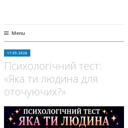
Menu
Skip
to
17.05.2026
content
Психологічний тест:
«Яка ти людина для
оточуючих?»