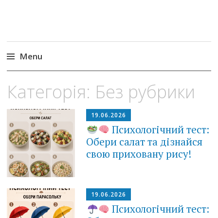
Menu
Skip
Категорія:
Без рубрики
to
content
19.06.2026
Психологічний тест:
Обери салат та дізнайся
свою приховану рису!
19.06.2026
Психологічний тест: