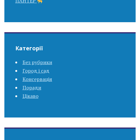
ПАНТЕР
Категорії
Без рубрики
Город і сад
Консервація
Поради
Цікаво