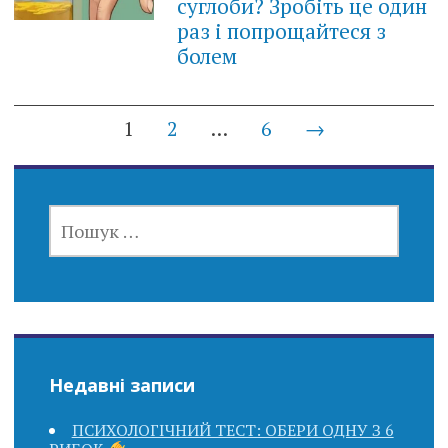
суглоби? Зробіть це один
раз і попрощайтеся з
болем
Posts
1
2
…
6
→
navigation
ПОШУК:
Недавні записи
ПСИХОЛОГІЧНИЙ ТЕСТ: ОБЕРИ ОДНУ З 6