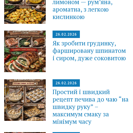
лимоном — рум’яна,
ароматна, з легкою
кислинкою
26.02.2026
Як зробити грудинку,
фаршировану шпинатом
і сиром, дуже соковитою
26.02.2026
Простий і швидкий
рецепт печива до чаю “на
швидку руку” –
максимум смаку за
мінімум часу