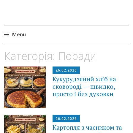
Menu
Skip
Категорія:
Поради
to
content
26.02.2026
Кукурудзяний хліб на
сковороді — швидко,
просто і без духовки
26.02.2026
Картопля з часником та