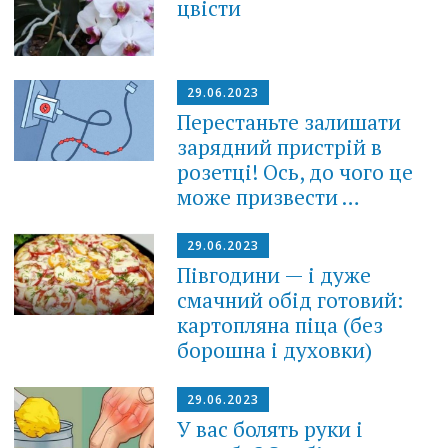
цвісти
29.06.2023
Перестаньте залишати
зарядний пристрій в
розетці! Ось, до чого це
може призвести …
29.06.2023
Півгодини — і дуже
смачний обід готовий:
картопляна піца (без
борошна і духовки)
29.06.2023
У вас болять руки і