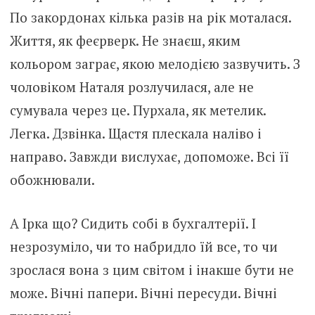
По закордонах кілька разів на рік моталася.
Життя, як феєрверк. Не знаєш, яким
кольором заграє, якою мелодією зазвучить. З
чоловіком Наталя розлучилася, але не
сумувала через це. Пурхала, як метелик.
Легка. Дзвінка. Щастя плескала наліво і
направо. Завжди вислухає, допоможе. Всі її
обожнювали.
А Ірка що? Сидить собі в бухгалтерії. І
незрозуміло, чи то набридло їй все, то чи
зрослася вона з цим світом і інакше бути не
може. Вічні папери. Вічні пересуди. Вічні