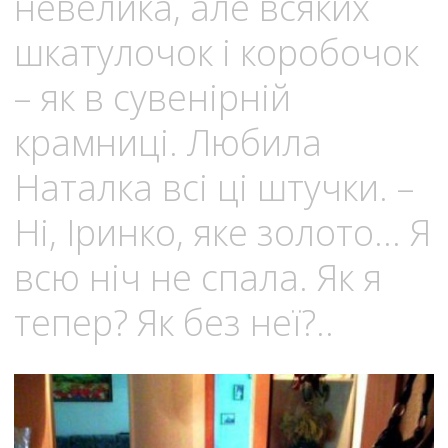
невелика, але всяких
шкатулочок і коробочок
– як в сувенірній
крамниці. Любила
Наталка всі ці штучки. –
Ні, Іринко, яке золото… Я
всю ніч не спала. Як я
тепер? Як без неї?..