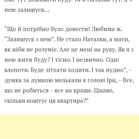
нею залишуся…
“Що й потрібно було довести! Любима ж.
“Залишуся з нею”. Не стало Наталки, а мати,
як ніби не розуміє. Але це мені на руку. Як я з
нею жити буду? І тісно. І незвично. Одні
клопоти. Буде зітхати ходити. І так нудно”, –
думка за думкою мелькали в голові Іри, – Все,
що не робиться – все на краще. Цікаво,
скільки коштує ця квартира?”