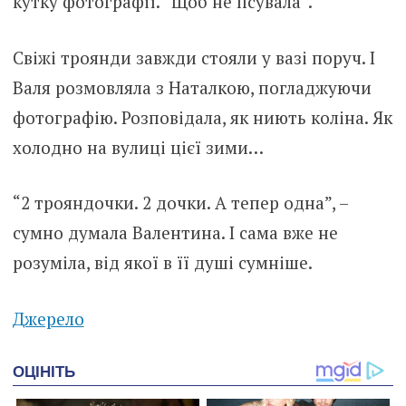
кутку фотографії. “Щоб не псувала”.
Свіжі троянди завжди стояли у вазі поруч. І
Валя розмовляла з Наталкою, погладжуючи
фотографію. Розповідала, як ниють коліна. Як
холодно на вулиці цієї зими…
“2 трояндочки. 2 дочки. А тепер одна”, –
сумно думала Валентина. І сама вже не
розуміла, від якої в її душі сумніше.
Джерело