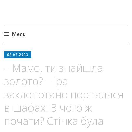
Menu
Skip
to
08.07.2023
content
– Мамо, ти знайшла
золото? – Іра
заклопотано порпалася
в шафах. З чого ж
почати? Стінка була