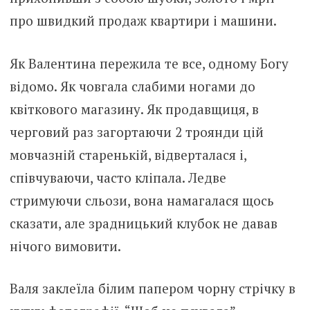
про швидкий продаж квартири і машини.
Як Валентина пережила те все, одному Богу
відомо. Як човгала слабими ногами до
квіткового магазину. Як продавщиця, в
черговий раз загортаючи 2 троянди цій
мовчазній старенькій, відверталася і,
співчуваючи, часто кліпала. Ледве
стримуючи сльози, вона намагалася щось
сказати, але зрадницький клубок не давав
нічого вимовити.
Валя заклеїла білим папером чорну стрічку в