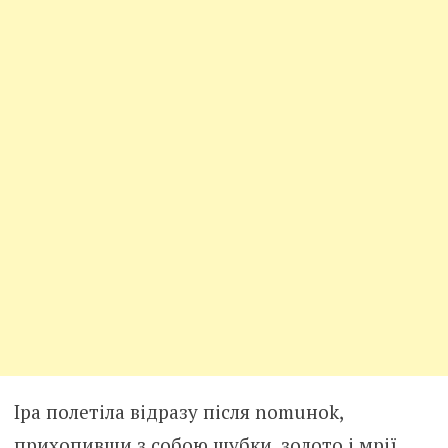
Іра полетіла відразу після nomuнok,
прихопивши з собою шубки, золото і мрії