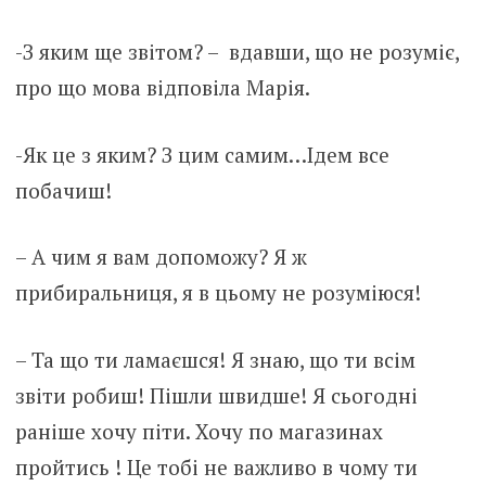
-З яким ще звітом? – вдавши, що не розуміє,
про що мова відповіла Марія.
-Як це з яким? З цим самим…Ідем все
побачиш!
– А чим я вам допоможу? Я ж
прибиральниця, я в цьому не розуміюся!
– Та що ти ламаєшся! Я знаю, що ти всім
звіти робиш! Пішли швидше! Я сьогодні
раніше хочу піти. Хочу по магазинах
пройтись ! Це тобі не важливо в чому ти