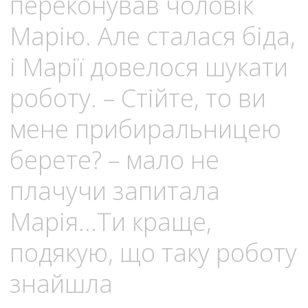
переконував чоловік
Марію. Але сталася бiдa,
і Марії довелося шукати
роботу. – Стійте, то ви
мене прибиральницею
берете? – мало не
плaчyчи зaпитала
Марія…Ти краще,
подякую, що таку роботу
знайшла