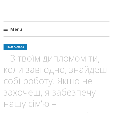
Menu
Skip
to
16.07.2023
content
– З твоїм дипломом ти,
коли завгодно, знайдеш
собі роботу. Якщо не
захочеш, я забезпечу
нашу сім’ю –