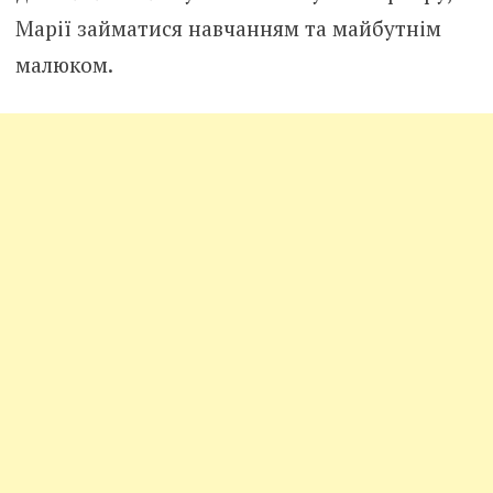
Марії займатися навчанням та майбутнім
малюком.