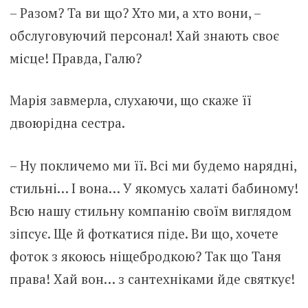
– Разом? Та ви що? Хто ми, а хто вони, –
обслуговуючий персонал! Хай знають своє
місце! Правда, Галю?
Марія завмерла, слухаючи, що скаже її
двоюрідна сестра.
– Ну покличемо ми її. Всі ми будемо нарядні,
стильні… І вона… У якомусь халаті бабиному!
Всю нашу стильну компанію своїм виглядом
зіпсує. Ще й фоткатися піде. Ви що, хочете
фоток з якоюсь ніщебродкою? Так що Таня
права! Хай вон… з сантехніками йде святкує!