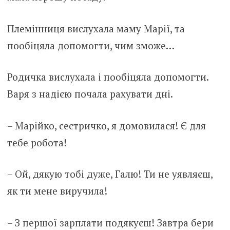
Племінниця вислухала маму Марії, та
пообіцяла допомогти, чим зможе…
Родичка вислухала і пообіцяла допомогти.
Варя з надією почала рахувати дні.
– Марійко, сестричко, я домовилася! Є для
тебе робота!
– Ой, дякую тобі дуже, Галю! Ти не уявляєш,
як ти мене виручила!
– З першої зарплати подякуєш! Завтра бери