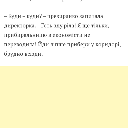
– Куди – куди? – презирливо запитала
директорка. – Геть здy.piла! Я ще тільки,
прибиральницю в економісти не
переводила! Йди ліпше прибери у коридорі,
брудно всюди!