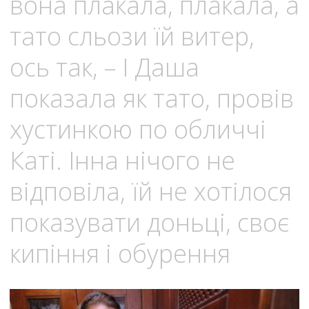
вона плакала, плакала, а
тато сльози їй витер,
ось так, – І Даша
показала як тато, провів
хустинкою по обличчі
Каті. Інна нічого не
відповіла, їй не хотілося
показувати доньці, своє
кипіння і обурення