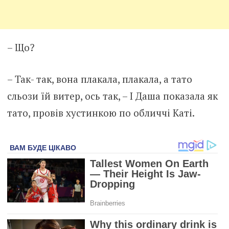
– Що?
– Так- так, вона плакала, плакала, а тато
сльози їй витер, ось так, – І Даша показала як
тато, провів хустинкою по обличчі Каті.