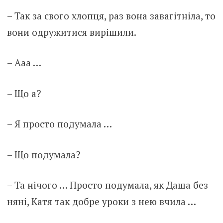
– Так за свого хлопця, раз вона завагітніла, то
вони одружитися вирішили.
– Ааа …
– Що а?
– Я просто подумала …
– Що подумала?
– Та нічого … Просто подумала, як Даша без
няні, Катя так добре уроки з нею вчила …