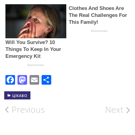
Facebook
Mastodon
Email
Поділитися
ЦІКАВО
Post
Previous
Next
navigation