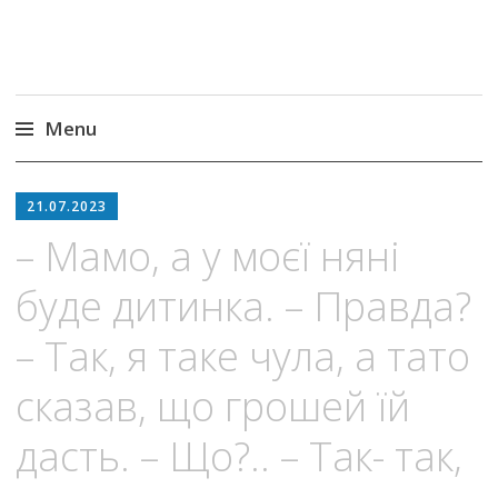
Menu
Skip
to
21.07.2023
content
– Мамо, а у моєї няні
буде дитинка. – Правда?
– Так, я таке чула, а тато
сказав, що грошей їй
дасть. – Що?.. – Так- так,