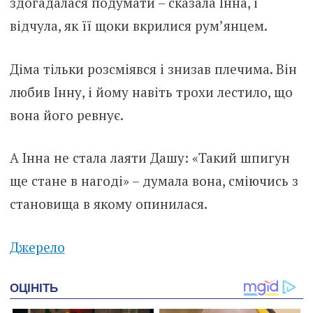
здогадалася подумати – сказала Інна, і
відчула, як її щоки вкрилися рум’янцем.
Діма тільки розсміявся і знизав плечима. Він
любив Інну, і йому навіть трохи лестило, що
вона його ревнує.
А Інна не стала лаяти Дашу: «Такий шпигун
ще стане в нагоді» – думала вона, сміючись з
становища в якому опинилася.
Джерело