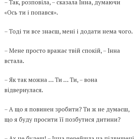
– Так, розповіла, – сказала Інна, думаючи
«Ось ти і попався».
– Тоді ти все знаєш, мені і додати нема чого.
– Мене просто вражає твій спокій, – Інна
встала.
– Як так можна … Ти … Ти, – вона
відвернулася.
– А що я повинен зробити? Ти ж не думаєш,
що я буду просити її позбутися дитини?
– Ах не будеш! – Інна перейшла на підвищені