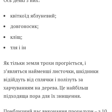
Ось деякі з них:
квіткоїд яблуневий;
довгоносик;
кліщ;
тля і ін
Як тільки земля трохи прогріється, і
з’являться найменші листочки, шкідники
відійдуть від сплячки і полізуть за
харчуванням на дерева. Це найбільш
підходяща пора для їх знищення.
Приблизний час виконання процедури – з 10