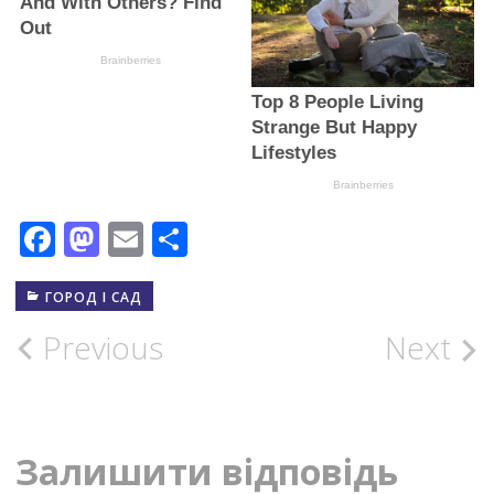
Facebook
Mastodon
Email
Поділитися
ГОРОД І САД
Post
Previous
Next
navigation
Залишити відповідь