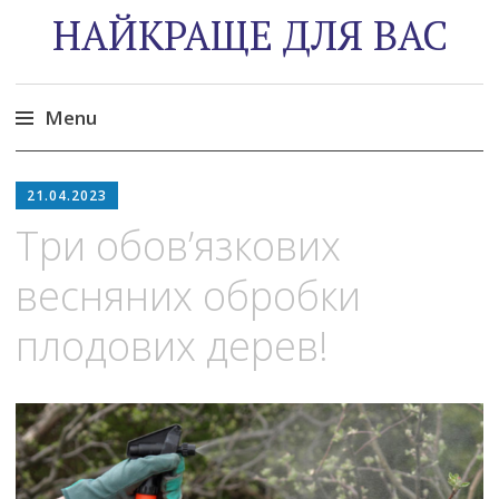
НАЙКРАЩЕ ДЛЯ ВАС
Menu
Skip
to
21.04.2023
content
Три обов’язкових
весняних обробки
плодових дерев!