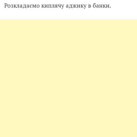
Розкладаємо киплячу аджику в банки.