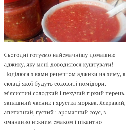
Сьогодні готуємо найсмачнішу домашню
аджику, яку мені доводилося куштувати!
Поділюся з вами рецептом аджики на зиму, в
складі якої будуть соковиті помідори,
м’ясистий солодкий і пекучий гіркий перець,
запашний часник і хрустка морква. Яскравий,
апетитний, густий і ароматний соус, з
оманливо ніжним смаком і пікантно