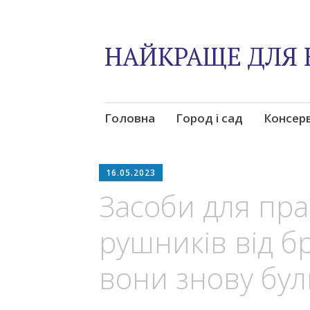
НАЙКРАЩЕ ДЛЯ 
Skip
Головна
Город і сад
Консер
to
content
16.05.2023
Засоби для пр
рушників від б
вони знову були