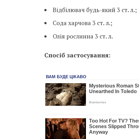
Відбілювач будь-який 3 ст. л.;
Сода харчова 3 ст. л.;
Олія рослинна ​​3 ст. л.
Спосіб з
астосування: