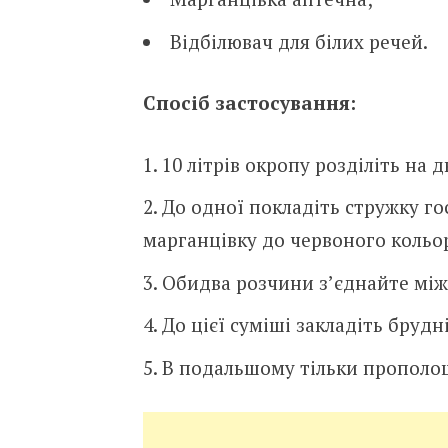
Відбілювач для білих речей.
Спосіб з
астосування:
10 літрів окропу розділіть на д
До одної покладіть стружку го
марганцівку до червоного кольо
Обидва розчини з’єднайте між
До цієї суміші закладіть брудн
В подальшому тільки прополощі