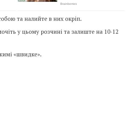
собою та налийте в них окріп.
очіть у цьому розчині та залиште на 10-12
жимі «швидке».