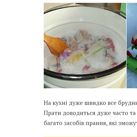
На кухні дуже швидко все брудни
Прати доводиться дуже часто та н
багато засобів прання, які змож