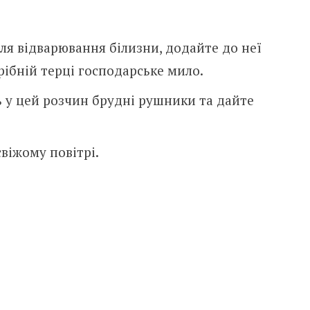
ля відварювання білизни, додайте до неї
рібній терці господарське мило.
ь у цей розчин брудні рушники та дайте
віжому повітрі.