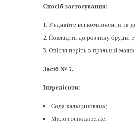
Спосіб з
астосування:
З’єднайте всі компоненти та д
Покладіть до розчину брудні с
Опісля періть в пральній маши
Засіб № 3.
Інгредієнти:
Сода кальцинована;
Мило господарське.