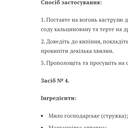
Спосіб з
астосування:
Поставте на вогонь каструлю д
соду кальциновану та терте на д
Доведіть до кипіння, покладіт
прокипіти декілька хвилин.
Прополощіть та просушіть на с
Засіб № 4.
Інгредієнти:
Мило господарське (стружка);
Марганцівка аптечна;