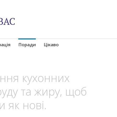
ВАС
вація
Поради
Цікаво
ання кухонних
руду та жиру, щоб
 як нові.