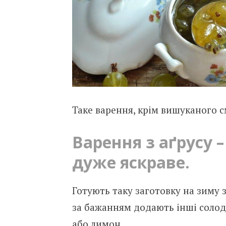
Таке варення, крім вишуканого с
Варення з аґрусу 
дуже яскраве.
Готують таку заготовку на зиму з
за бажанням додають інші солодощ
або лимон.