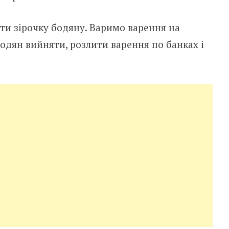
ти зірочку бодяну. Варимо варення на
Бодян вийняти, розлити варення по банках і