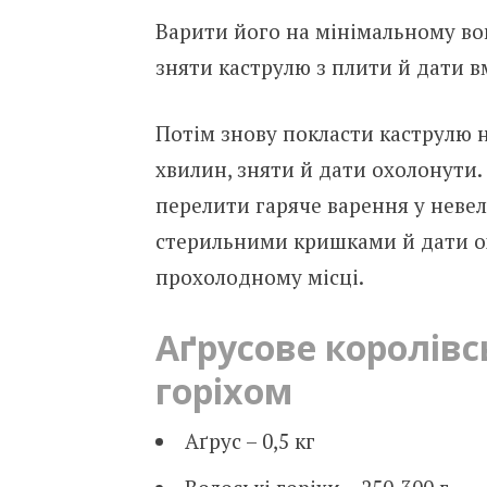
Варити його на мінімальному вог
зняти каструлю з плити й дати в
Потім знову покласти каструлю н
хвилин, зняти й дати охолонути. 
перелити гаряче варення у невел
стерильними кришками й дати охо
прохолодному місці.
Аґрусове королівс
горіхом
Аґрус – 0,5 кг