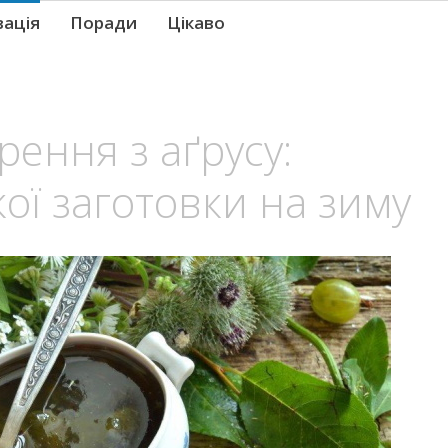
вація
Поради
Цікаво
ення з аґрусу:
ої заготовки на зиму