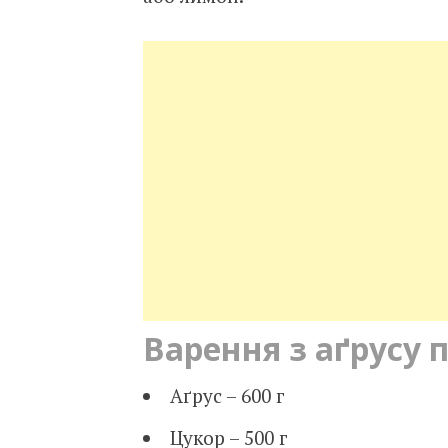
Варення з аґрусу 
Аґрус – 600 г
Цукор – 500 г