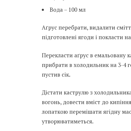
Вода – 100 мл
Аґрус перебрати, видалити сміт
підготовлені ягоди і покласти н
Перекласти аґрус в емальовану 
прибрати в холодильник на 3-4 го
пустив сік.
Дістати каструлю з холодильника,
вогонь, довести вміст до кипінн
лопаткою перемішати ягідну масу
утворюватиметься.