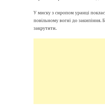
У миску з сиропом уранці поклас
повільному вогні до закипіння. 
закрутити.