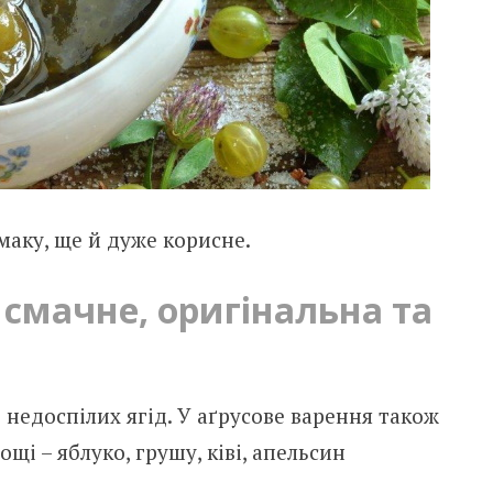
маку, ще й дуже корисне.
– смачне, оригінальна та
 недоспілих ягід. У аґрусове варення також
і – яблуко, грушу, ківі, апельсин