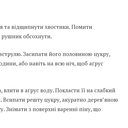
тя та відщипнути хвостики. Помити
а рушник обсохнути.
каструлю. Засипати його половиною цукру,
дини, або навіть на всю ніч, щоб аґрус
 влити в аґрус воду. Покласти її на слабкий
я. Всипати решту цукру, акуратно дерев’яною
. Знімати з поверхні варенні піну, що