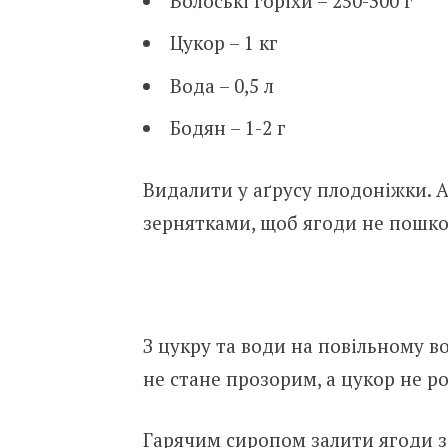
Волоські горіхи – 250-300 г
Цукор – 1 кг
Вода – 0,5 л
Бодян – 1-2 г
Видалити у аґрусу плодоніжки. А
зернятками, щоб ягоди не пошко
З цукру та води на повільному во
не стане прозорим, а цукор не р
Гарячим сиропом залити ягоди з 