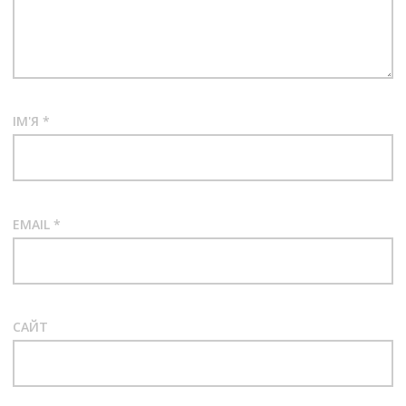
ІМ'Я
*
EMAIL
*
САЙТ