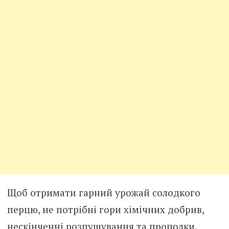
Щоб отримати гарний урожай солодкого
перцю, не потрібні гори хімічних добрив,
нескінченні розпушування та прополки.