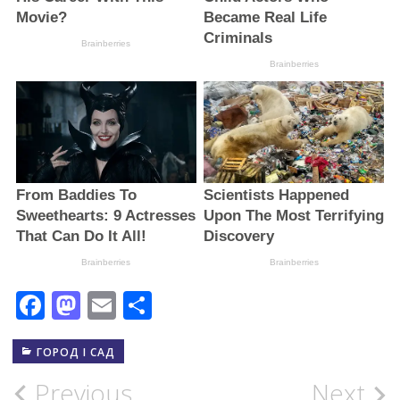
Facebook
Mastodon
Email
Поділитися
ГОРОД І САД
Post
Previous
Next