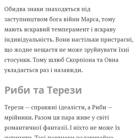
Обидва знаки знаходяться під
заступництвом бога війни Марса, тому
мають яскравий темперамент і яскраву
індивідуальність. Вони настільки пристрасні,
що жодне нещастя не може зруйнувати їхні
стосунки. Тому шлюб Скорпіона та Овна
укладається раз і назавжди.
Риби та Терези
Терези — справжні ідеалісти, а Риби —
мрійники. Разом ця пара живе у світі
романтичної фантазії. І ніхто не може їх
зупинити. Такі партнери надзвичайно