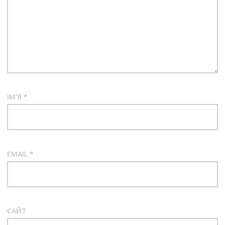
ІМ'Я
*
EMAIL
*
САЙТ