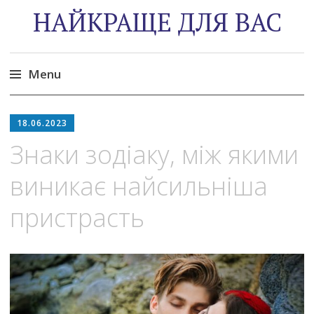
НАЙКРАЩЕ ДЛЯ ВАС
Menu
Skip
to
18.06.2023
content
Знаки зодіаку, між якими
виникає найсильніша
пристрасть