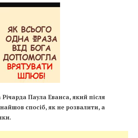
 Річарда Паула Еванса, який після
найшов спосіб, як не розвалити, а
нки.