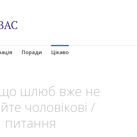
ВАС
вація
Поради
Цікаво
, що шлюб вже не
йте чоловікові /
1 питання