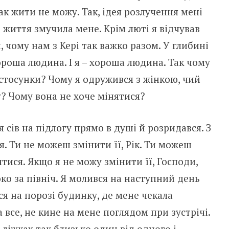
ак жити не можу. Так, ідея розлучення мені
о життя змучила мене. Крім люті я відчував
и, чому нам з Кері так важко разом. У глибині
ороша людина. І я – хороша людина. Так чому
стосунки? Чому я одружився з жінкою, чий
? Чому вона не хоче мінятися?
 сів на підлогу прямо в душі й розридався. З
. Ти не можеш змінити її, Рік. Ти можеш
итися. Якщо я не можу змінити її, Господи,
ко за північ. Я молився на наступний день
ся на порозі будинку, де мене чекала
 все, не кине на мене поглядом при зустрічі.
 ліжках так близько один від одного і