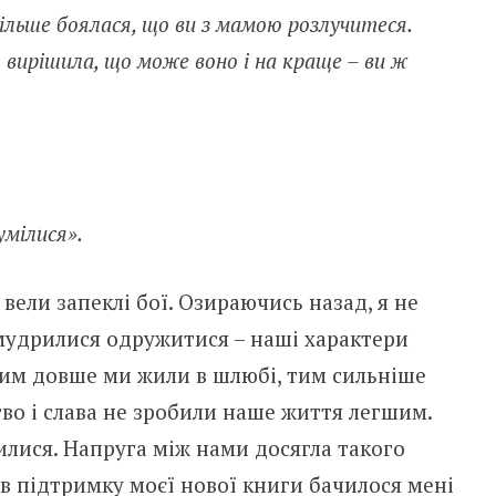
ільше боялася, що ви з мамою розлучитеся.
я вирішила, що може воно і на краще – ви ж
умілися».
вели запеклі бої. Озираючись назад, я не
имудрилися одружитися – наші характери
чим довше ми жили в шлюбі, тим сильніше
тво і слава не зробили наше життя легшим.
илися. Напруга між нами досягла такого
в підтримку моєї нової книги бачилося мені