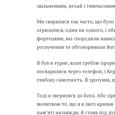
звільненням, нехай і тимчасовим
Ми сварилися так часто, що бул
огризалися, один на одного, і о
фортецями, які спорудили навко
розлучення та обговорювали йог
Я був в турне, коли греблю прор
посварилися через телефон, і Кер
глибоку самотність. Я зрозумів, 
Тоді я звернувся до Бога. Або зі
молитвою те, що я в люті кричав 
пам’яті назавжди. Я стояв під ду