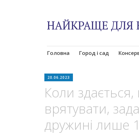
НАЙКРАЩЕ ДЛЯ 
Skip
Головна
Город і сад
Консер
to
content
20.06.2023
Коли здається
врятувати, зада
дружині лише 