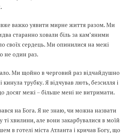
.
о вже важко уявити мирне життя разом. Ми
бидва старанно ховали біль за кам’яними
ло своїх сердець. Ми опинилися на межі
о не один раз.
вало. Ми щойно в черговий раз відчайдушно
і кинула трубку. Я відчував лють, безсилля і
що досяг межі – більше мені не витримати.
рвався на Бога. Я не знаю, чи можна назвати
у ті хвилини, але вони закарбувалися в моїй
шем в готелі міста Атланта і кричав Богу, що