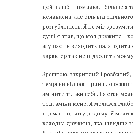
цей шлюб – помилка, і більше я т
ненависна, але біль від спільног
розгубленість. Я не міг зрозуміт
душі я знав, що моя дружина – х
ж у нас не виходить налагодити 
характер так не підходить моєму
Зрештою, захриплий і розбитий, я
темряви відчаю прийшло осяяння
змінити тільки себе. І я став мол
тоді зміни мене. Я молився глибо
під час польоту додому. Я молив
холодна дружина, яка, швидше за
В ту ніч, коли ми лежали в наших