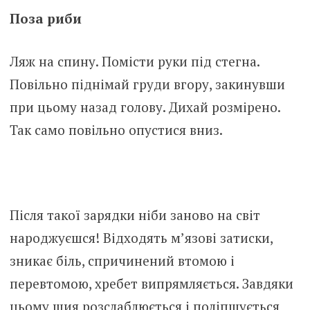
Поза риби
Ляж на спину. Помісти руки під стегна.
Повільно піднімай груди вгору, закинувши
при цьому назад голову. Дихай розмірено.
Так само повільно опустися вниз.
Після такої зарядки ніби заново на світ
народжуєшся! Відходять м’язові затиски,
зникає біль, спричинений втомою і
перевтомою, хребет випрямляється. Завдяки
цьому шия розслаблюється і поліпшується