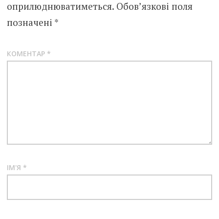
оприлюднюватиметься.
Обов’язкові поля
позначені
*
КОМЕНТАР
*
ІМ'Я
*