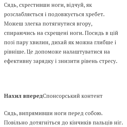
Сядь, схрестивши ноги, відчуй, як
розслабляється і подовжується хребет.
Можеш злегка потягнутися вгору,
спираючись на схрещені ноги. Посидь в цій
позі пару хвилин, дихай як можна глибше і
рівніше. Це допоможе налаштуватися на
ефективну зарядку і знизити рівень стресу.
Нахил вперед
Спонсорський контент
Сядь, випрямивши ноги перед собою.
Повільно дотягніться до кінчиків пальців ніг.