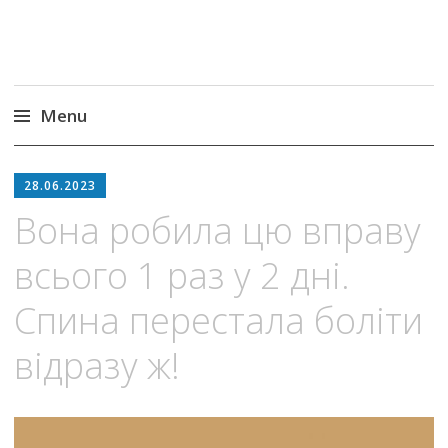
Menu
Skip
to
28.06.2023
content
Вона робила цю вправу
всього 1 раз у 2 дні.
Спина перестала боліти
відразу ж!