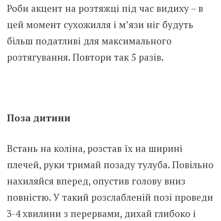
Роби акцент на розтяжці під час видиху – в
цей момент сухожилля і м’язи ніг будуть
більш податливі для максимального
розтягування. Повтори так 5 разів.
Поза дитини
Встань на коліна, розстав їх на ширині
плечей, руки тримай позаду тулуба. Повільно
нахиляйся вперед, опустив голову вниз
повністю. У такий розслабленій позі проведи
3-4 хвилини з перервами, дихай глибоко і