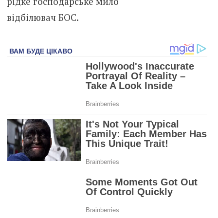
рідке господарське мило
відбілювач БОС.