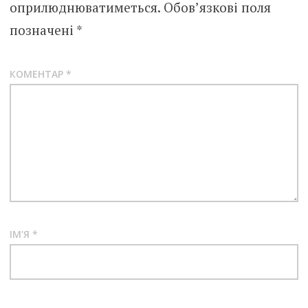
оприлюднюватиметься.
Обов’язкові поля
позначені
*
КОМЕНТАР
*
ІМ'Я
*