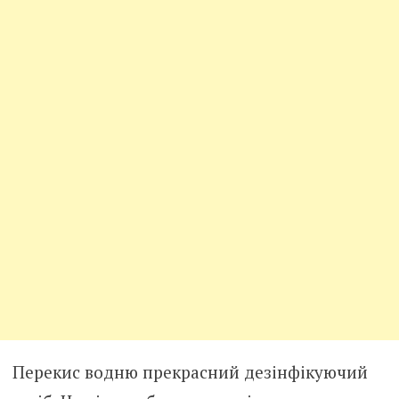
Перекис водню прекрасний дезінфікуючий