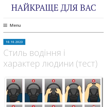
НАЙКРАЩЕ ДЛЯ ВАС
Menu
Skip
to
10.10.2023
content
Стиль водіння і
характер людини (тест)