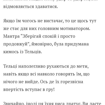
відмовляється здаватися.
Якщо їм чогось не вистачає, то це щось тут
же стає для них головним мотиватором.
Мантра “Зберігай спокій і просто
продовжуй”, ймовірно, була придумана
кимось із Тельців.
Тельці наполегливо рухаються до мети,
навіть якщо всі навколо говорять їм, що
нічого не вийде. Ось де їх горезвісна
впертість вступає в гру!
Звичайно, іноді ця їхня риса дратує. Ви даєте