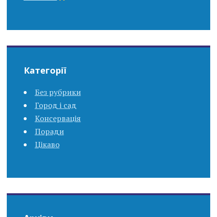
Категорії
Без рубрики
Город і сад
Консервація
Поради
Цікаво