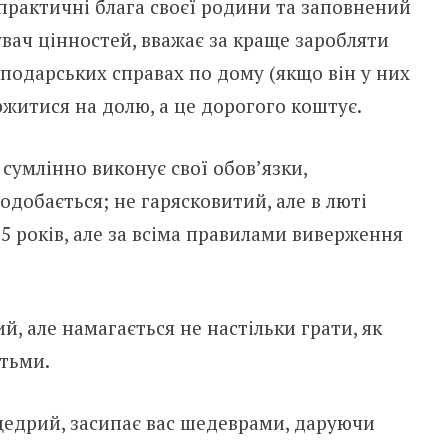
рактичні блага своєї родини та заповнений
вач цінностей, вважає за краще заробляти
сподарських справах по дому (якщо він у них
ржитися на долю, а це дорогого коштує.
 сумлінно виконує свої обов’язки,
добається; не гарясковитий, але в люті
5 років, але за всіма правилами виверження
, але намагається не настільки грати, як
ітьми.
едрий, засипає вас шедеврами, даруючи