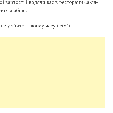
 вартості і водячи вас в ресторани «а-ля-
тися любові.
не у збиток своєму часу і сім’ї.