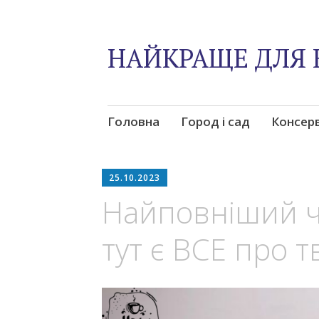
НАЙКРАЩЕ ДЛЯ 
Skip
Головна
Город і сад
Консер
to
content
25.10.2023
Найповніший ч
тут є ВСЕ про т