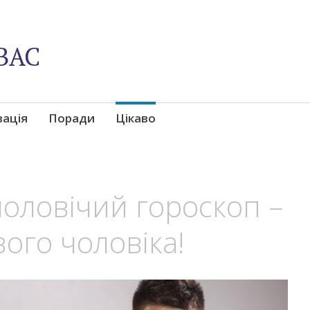
ВАС
вація
Поради
Цікаво
оловічий гороскоп –
вого чоловіка!