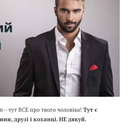
 – тут ВСЕ про твого чоловіка!
Тут є
ни, друзі і коханці. НЕ дякуй.