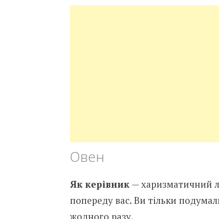
Овен
Як керівник
— харизматичний лі
попереду вас. Ви тільки подумали
жодного разу.