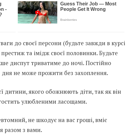
ваги до своєї персони (будьте завжди в курсі
 престиж та імідж своєї половинки. Будьте
акше диспут триватиме до ночі. Постійно
і дня не може прожити без захоплення.
ї дитини, якого обожнюють діти, так як він
игостить улюбленими ласощами.
втомний, не шкодує на вас гроші, вміє
я разом з вами.