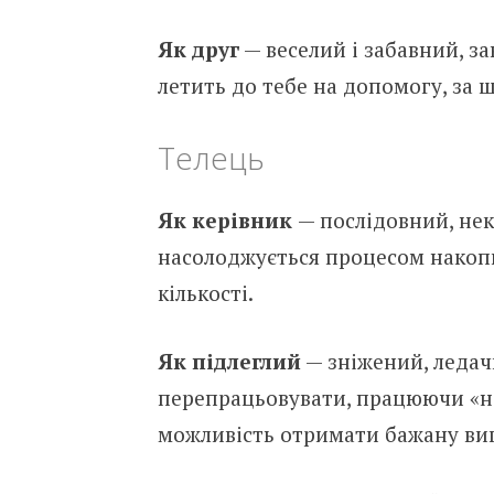
Як друг
— веселий і забавний, з
летить до тебе на допомогу, за щ
Телець
Як керівник
— послідовний, нек
насолоджується процесом накопич
кількості.
Як підлеглий
— зніжений, ледач
перепрацьовувати, працюючи «на
можливість отримати бажану ви