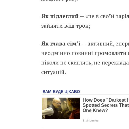
Як підлеглий
— «не в своїй таріл
зайняти ваш трон;
Як глава сім’ї
— активний, енерг
неодмінно повинні промовляти к
ніколи не скиглить, не переклада
ситуацій.