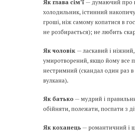
Як глава сім’ї
— думаючий про п
холодильник, істинний накопичу
гроші, ніж самому копатися в го
не розбирається); не любить ска
Як чоловік
— ласкавий і ніжний,
умиротворений, якщо йому все по
нестримний (скандал один раз в 
вулкана).
Як батько
— мудрий і правильний
обійняти, полежати, поспати з д
Як коханець
— романтичний і щ