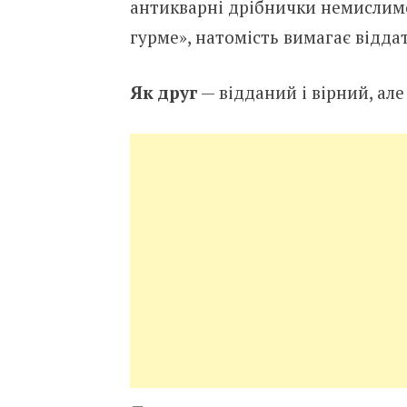
антикварні дрібнички немислимої
гурме», натомість вимагає відда
Як друг
— відданий і вірний, але 