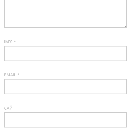
ІМ'Я
*
EMAIL
*
САЙТ