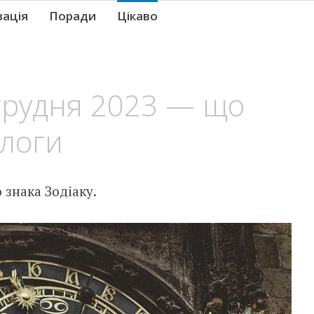
вація
Поради
Цікаво
грудня 2023 — що
ологи
знака Зодіаку.