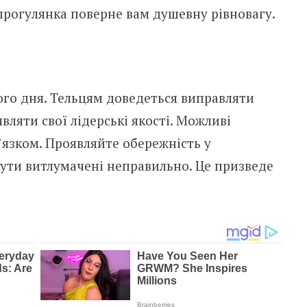
прогулянка поверне вам душевну рівновагу.
ого дня. Тельцям доведеться виправляти
ляти свої лідерські якості. Можливі
в’язком. Проявляйте обережність у
бути витлумачені неправильно. Це призведе