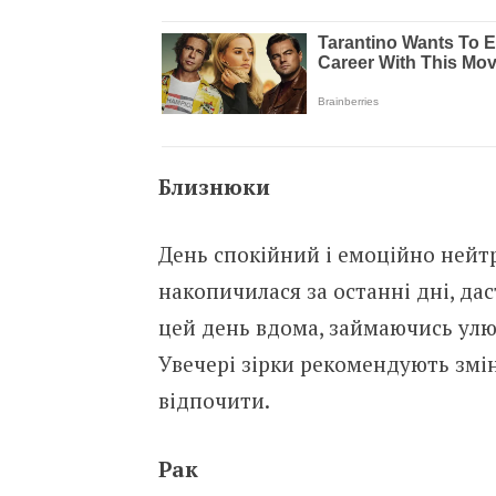
Близнюки
День спокійний і емоційно нейт
накопичилася за останні дні, да
цей день вдома, займаючись улю
Увечері зірки рекомендують змі
відпочити.
Рак