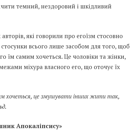
ачити темний, нездоровий і шкідливий
авторів, які говорили про егоїзм стосовно
є стосунки всього лише засобом для того, щоб
ого їм самим хочеться. Це чоловіки та жінки,
 межами міхура власного его, що оточує їх
вам хочеться, це змушувати інших жити так,
ьд.
ршник Апокаліпсису»