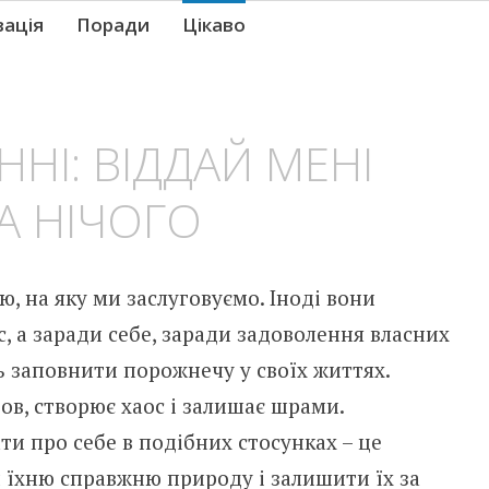
вація
Поради
Цікаво
ННІ: ВІДДАЙ МЕНІ
А НІЧОГО
ю, на яку ми заслуговуємо. Іноді вони
, а заради себе, заради задоволення власних
ь заповнити порожнечу у своїх життях.
ов, створює хаос і залишає шрами.
и про себе в подібних стосунках – це
їхню справжню природу і залишити їх за