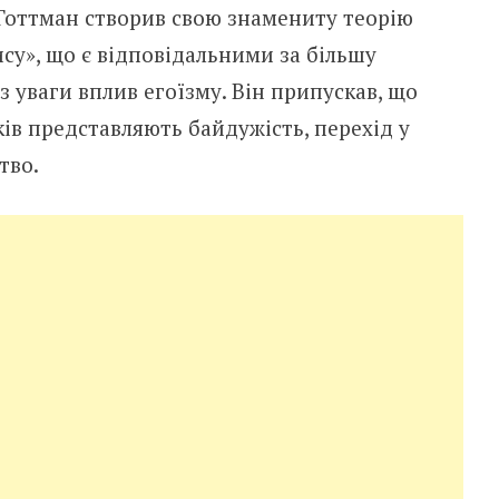
Готтман створив свою знамениту теорію
су», що є відповідальними за більшу
з уваги вплив егоїзму. Він припускав, що
ів представляють байдужість, перехід у
тво.