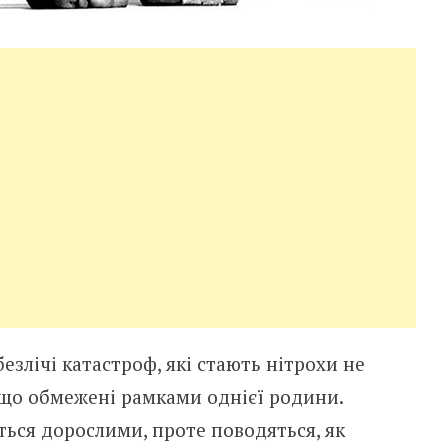
езлічі катастроф, які стають нітрохи не
що обмежені рамками однієї родини.
аються дорослими, проте поводяться, як