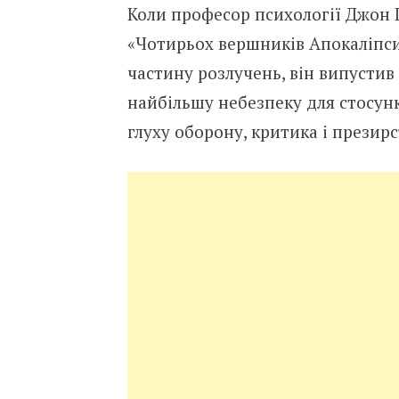
Коли професор психології Джон 
«Чотирьох вершників Апокаліпси
частину розлучень, він випустив 
найбільшу небезпеку для стосунк
глуху оборону, критика і презирс