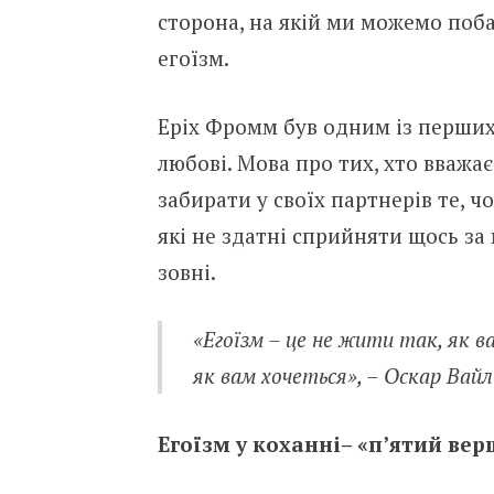
сторона, на якій ми можемо поб
егоїзм.
Еріх Фромм був одним із перших 
любові. Мова про тих, хто вважа
забирати у своїх партнерів те, ч
які не здатні сприйняти щось за
зовні.
«Егоїзм – це не жити так, як 
як вам хочеться», – Оскар Вайл
Егоїзм у коханні– «п’ятий ве