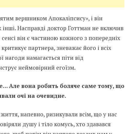
ятим вершником Апокаліпсису», і він
 інші. Насправді доктор Готтман не включив
ь сенсі він є частиною кожного з попередніх
критикує партнера, зневажає його і всіх
ої нагоди намагається піти від
нструє неймовірний егоїзм.
е… Але вона робить боляче саме тому, що
вали очі на очевидне.
і життя, напевно, ризикували всім, що у нас
овіряли душу і тіло комусь, хто здавався
того, щоб потім він раптово всадив нам у