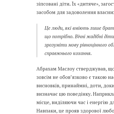
зіпсовані діти. Їх «дитяче», заг
засобом для задоволення власни
Це люди, які вміють лише брат
що потрібно. Вічні жадібні діт
зрозуміти мову рівноцінного об
справжнього кохання.
Абрахам Маслоу стверджував, що 
зовсім не обов’язково є такою н
висновків, принаймні, доти, док
визначає цю поведінку. Наприкла
місце, виділяючи час і енергію д
Навпаки, це прояв здорової любов