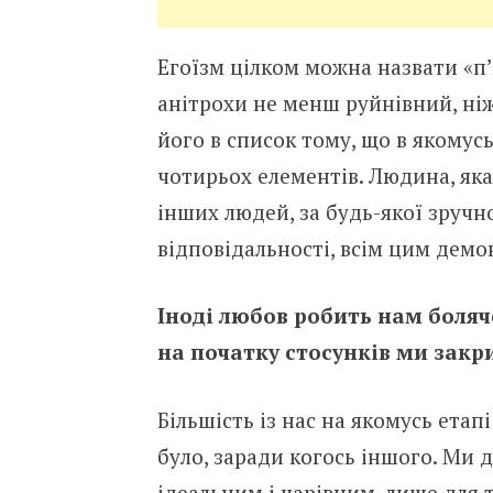
Егоїзм цілком можна назвати «п’
анітрохи не менш руйнівний, ніж
його в список тому, що в якомус
чотирьох елементів. Людина, яка 
інших людей, за будь-якої зручн
відповідальності, всім цим демо
Іноді любов робить нам боляч
на початку стосунків ми закри
Більшість із нас на якомусь етап
було, заради когось іншого. Ми д
ідеальним і чарівним, лише для 