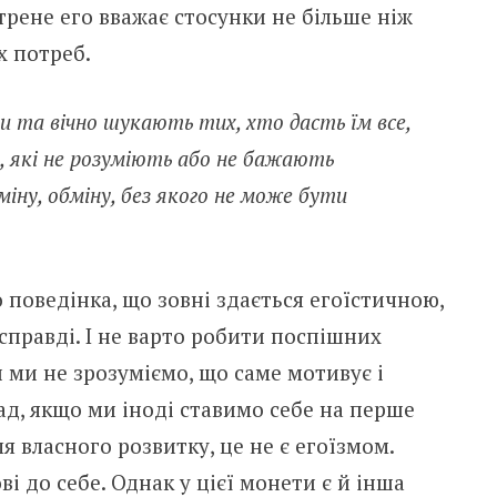
острене его вважає стосунки не більше ніж
х потреб.
и та вічно шукають тих, хто дасть їм все,
и, які не розуміють або не бажають
міну, обміну, без якого не може бути
поведінка, що зовні здається егоїстичною,
асправді. І не варто робити поспішних
и ми не зрозуміємо, що саме мотивує і
д, якщо ми іноді ставимо себе на перше
ля власного розвитку, це не є егоїзмом.
і до себе. Однак у цієї монети є й інша