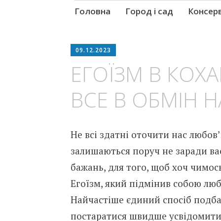
Skip
Головна
Город і сад
Консер
to
content
09.12.2023
ЕГОЇЗМ В КОХА
ВСЕ В ОБМІН Н
Не всі здатні оточити нас любов’
залишаються поруч не заради вас
бажань, для того, щоб хоч чимос
Егоїзм, який підмінив собою люб
Найчастіше єдиний спосіб подбат
постаратися швидше усвідомити 